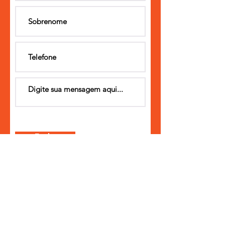
Enviar
Tels.:
98389 7611
(São Paulo)
|
11
(
Curitiba)
|
carol@carolpatitucci.com.br