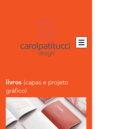
livros
(capas e projeto
gráfico)