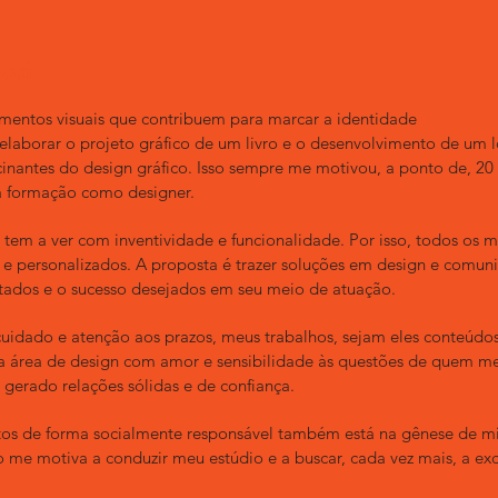
cci
lementos visuais que contribuem para marcar a identidade
laborar o projeto gráfico de um livro e o desenvolvimento de um l
cinantes do design gráfico. Isso sempre me motivou, a ponto de, 20 a
a formação como designer.
 tem a ver com inventividade e funcionalidade. Por isso, todos os m
os e personalizados. A proposta é trazer soluções em design e comun
ltados e o sucesso desejados em seu meio de atuação.
idado e atenção aos prazos, meus trabalhos, sejam eles conteúdos
a área de design com amor e sensibilidade às questões de quem me 
 gerado relações sólidas e de confiança.
tos de forma socialmente responsável também está na gênese de mi
 me motiva a conduzir meu estúdio e a buscar, cada vez mais, a exc