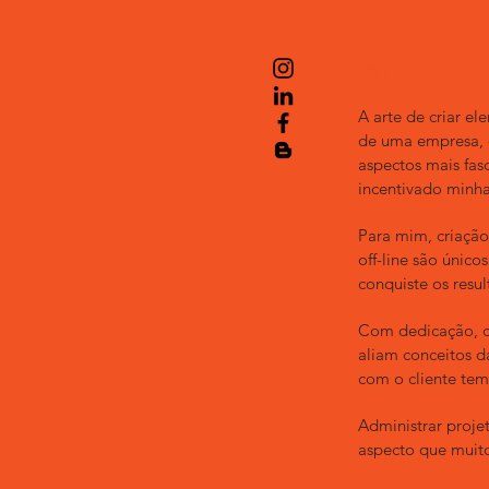
carol patitu
A arte de criar e
de uma empresa, e
aspectos mais fas
incentivado minh
Para mim, criação
off-line são únic
conquiste os resu
Com dedicação, cu
aliam conceitos d
com o cliente tem
Administrar proje
aspecto que muito