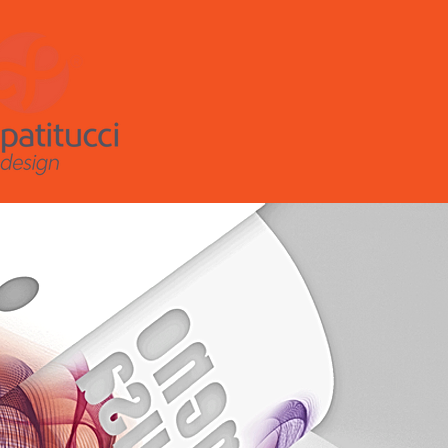
sobre
portfólio
client