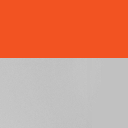
es
contatos